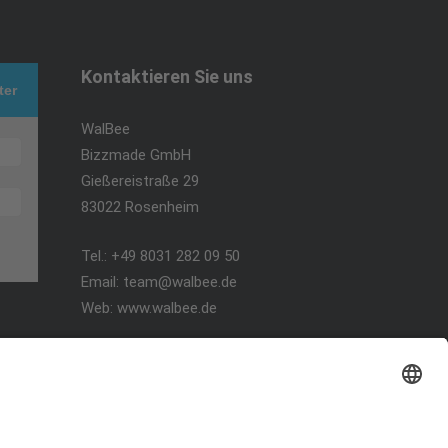
Kontaktieren Sie uns
ter
WalBee
Bizzmade GmbH
Gießereistraße 29
83022 Rosenheim
Tel.:
+49 8031 282 09 50
Email:
team@walbee.de
Web:
www.walbee.de