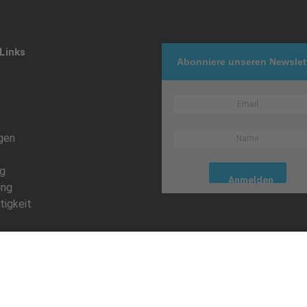
Links
Abonniere unseren Newslet
gen
g
ing
tigkeit
t
egistrierung
mebedingungen
hutzerklärung
sum