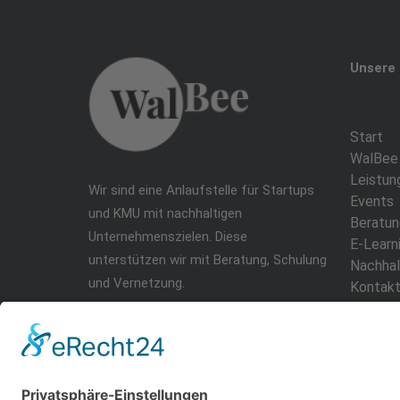
Unsere 
Start
WalBee
Leistun
Wir sind eine Anlaufstelle für Startups
Events
und KMU mit nachhaltigen
Beratun
Unternehmenszielen. Diese
E-Learn
unterstützen wir mit Beratung, Schulung
Nachhal
und Vernetzung.
Kontak
Login/R
Teilnah
Datensc
Impres