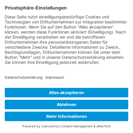
Informationen über Ihren Browser
Informationen über Ihr Endgerät
Zeitpunkt Ihres Besuchs auf der Website
Geolocation
Des Weiteren speichert Usercentrics ein Cookie in Ihrem
Browser, um Ihnen die erteilten Einwilligungen bzw. deren
Widerruf zuordnen zu können. Die so erfassten Daten
werden gespeichert, bis Sie uns zur Löschung auffordern,
das Usercentrics-Cookie selbst löschen oder der Zweck
für die Datenspeicherung entfällt. Zwingende
gesetzliche Aufbewahrungspflichten bleiben unberührt.
Das Usercentrics-Banner auf dieser Website wurde mit
Hilfe von eRecht24 konfiguriert. Das erkennen Sie daran,
dass im Banner das Logo von eRecht24 auftaucht. Um
das eRecht24-Logo im Banner auszuspielen, wird eine
Verbindung zum Bildserver von eRecht24 hergestellt.
Hierbei wird auch die IP-Adresse übertragen, die jedoch