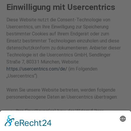
Einwilligung mit Usercentrics
Diese Website nutzt die Consent-Technologie von
Usercentrics, um Ihre Einwilligung zur Speicherung
bestimmter Cookies auf Ihrem Endgerät oder zum
Einsatz bestimmter Technologien einzuholen und diese
datenschutzkonform zu dokumentieren. Anbieter dieser
Technologie ist die Usercentrics GmbH, Sendlinger
Straße 7, 80331 München, Website:
https://usercentrics.com/de/
(im Folgenden
„Usercentrics“).
Wenn Sie unsere Website betreten, werden folgende
personenbezogene Daten an Usercentrics übertragen:
Ihre Einwilligung(en) bzw. der Widerruf Ihrer
Einwilligung(en)
Ihre IP-Adresse