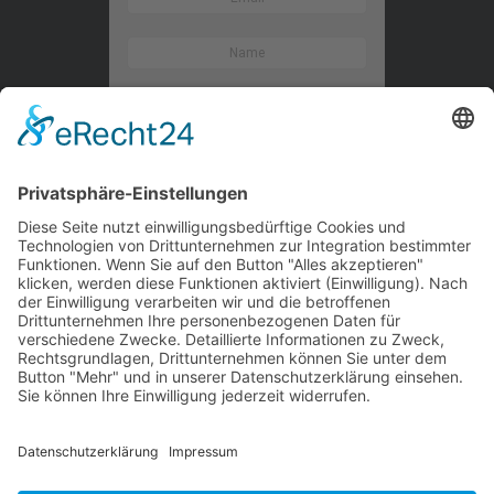
Kontaktieren Sie uns
WalBee
Bizzmade GmbH
Gießereistraße 29
83022 Rosenheim
Tel.:
+49 8031 282 09 50
Email:
team@walbee.de
Web:
www.walbee.de