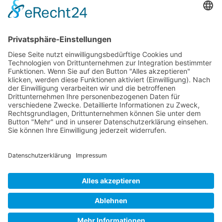
Kontaktieren Sie uns
WalBee
Bizzmade GmbH
Gießereistraße 29
83022 Rosenheim
Tel.:
+49 8031 282 09 50
Email:
team@walbee.de
Web:
www.walbee.de
© 2025 WalBee. Alle Rechte vorbehalten.