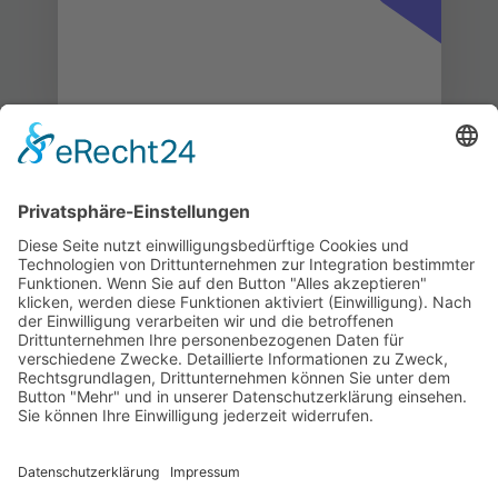
Kontaktieren Sie uns
WalBee
Bizzmade GmbH
Gießereistraße 29
83022 Rosenheim
Tel.:
+49 8031 282 09 50
Email:
team@walbee.de
Web:
www.walbee.de