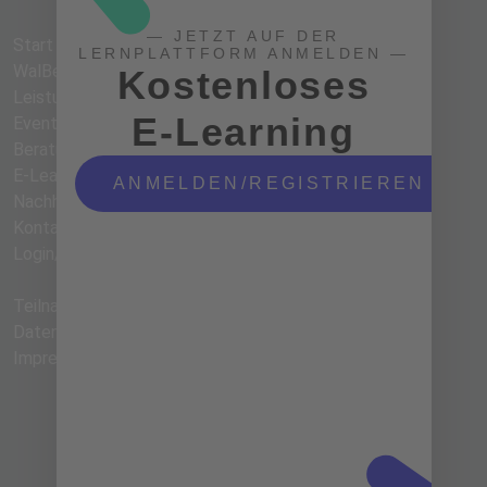
— JETZT AUF DER
Start
LERNPLATTFORM ANMELDEN —
WalBee
Kostenloses
Leistungen
E-Learning
Events
Beratung
E-Learning
ANMELDEN/REGISTRIEREN
Nachhaltigkeit
Kontakt
Login/Registrierung
Teilnahmebedingungen
Datenschutzerklärung
Impressum
Abonniere unseren Newsletter