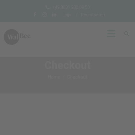
+49 8031 282 09 50
Login
/
Registrieren
Checkout
Home
Checkout