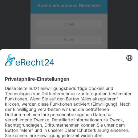
Abonniere unseren Newsletter
Kontaktieren Sie uns
WalBee
Bizzmade GmbH
Gießereistraße 29
83022 Rosenheim
Tel.:
+49 8031 282 09 50