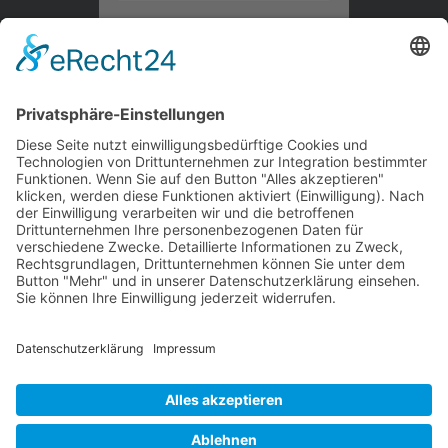
Kontaktieren Sie uns
WalBee
Bizzmade GmbH
Gießereistraße 29
83022 Rosenheim
Tel.:
+49 8031 282 09 50
Email:
team@walbee.de
Web:
www.walbee.de