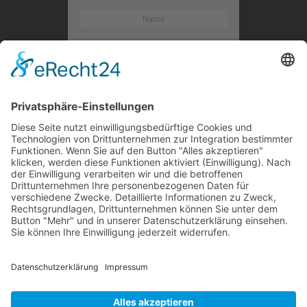
Kontaktieren Sie uns
WalBee
Bizzmade GmbH
Gießereistraße 29
83022 Rosenheim
Tel.:
+49 8031 282 09 50
Email:
team@walbee.de
Web:
www.walbee.de