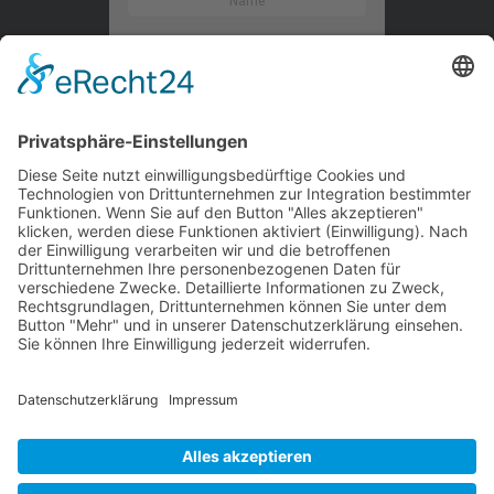
Kontaktieren Sie uns
WalBee
Bizzmade GmbH
Gießereistraße 29
83022 Rosenheim
Tel.:
+49 8031 282 09 50
Email:
team@walbee.de
Web:
www.walbee.de