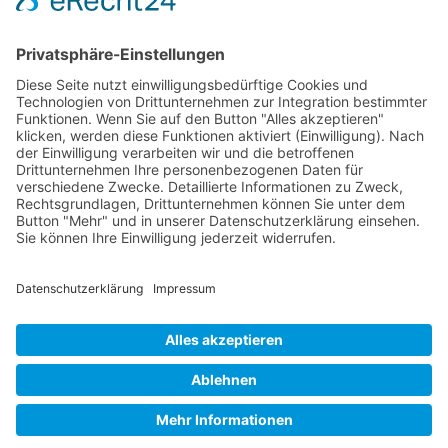
Kontaktieren Sie uns
WalBee
Bizzmade GmbH
Gießereistraße 29
83022 Rosenheim
Tel.:
+49 8031 282 09 50
Email:
team@walbee.de
Web:
www.walbee.de
© 2025 WalBee. Alle Rechte vorbehalten.