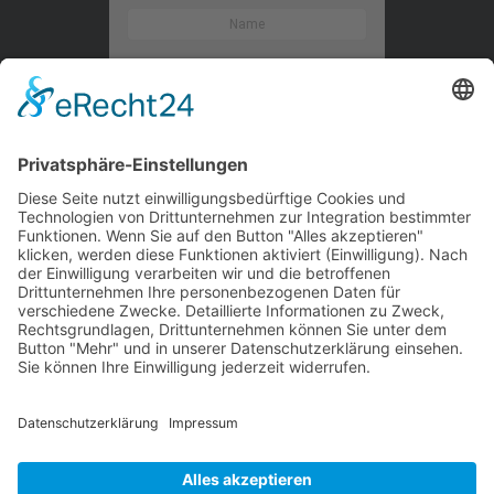
Kontaktieren Sie uns
WalBee
Bizzmade GmbH
Gießereistraße 29
83022 Rosenheim
Tel.:
+49 8031 282 09 50
Email:
team@walbee.de
Web:
www.walbee.de