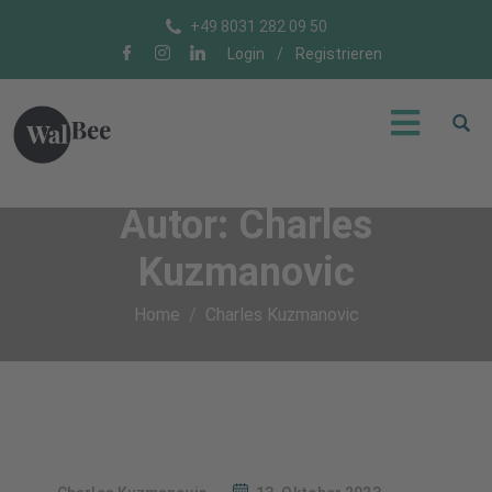
+49 8031 282 09 50
Login
/
Registrieren
Autor:
Charles
Kuzmanovic
Home
Charles Kuzmanovic