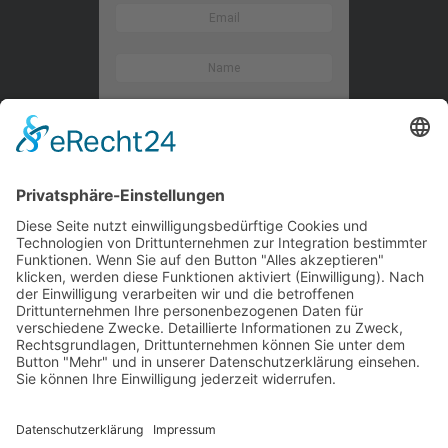
Kontaktieren Sie uns
WalBee
Bizzmade GmbH
Gießereistraße 29
83022 Rosenheim
Tel.:
+49 8031 282 09 50
Email:
team@walbee.de
Web:
www.walbee.de