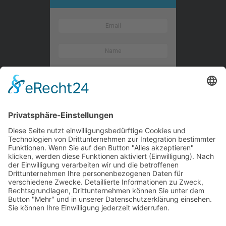
Kontaktieren Sie uns
WalBee
Bizzmade GmbH
Gießereistraße 29
83022 Rosenheim
Tel.:
+49 8031 282 09 50
Email:
team@walbee.de