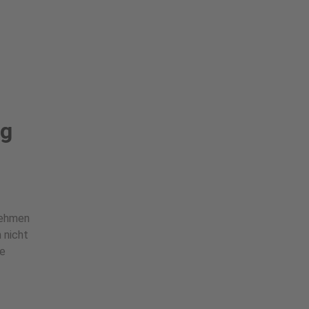
ng
nehmen
 nicht
ie