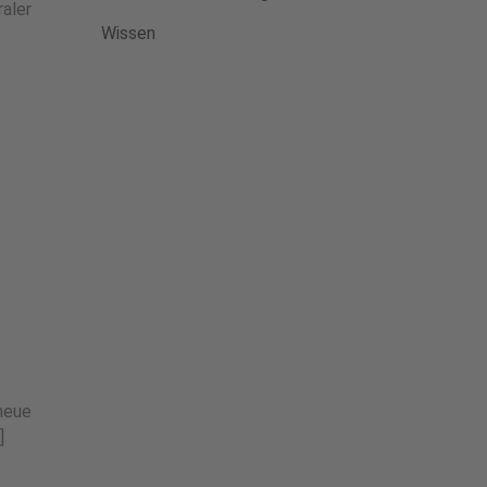
aler
Wissen
 neue
]