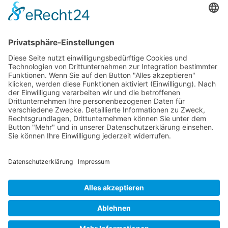
Kontaktieren Sie uns
WalBee
Bizzmade GmbH
Gießereistraße 29
83022 Rosenheim
Tel.:
+49 8031 282 09 50
Email:
team@walbee.de
Web:
www.walbee.de
© 2025 WalBee. Alle Rechte vorbehalten.