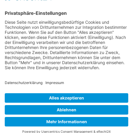
Kontaktieren Sie uns
WalBee
Bizzmade GmbH
Gießereistraße 29
83022 Rosenheim
Tel.:
+49 8031 282 09 50
Email:
team@walbee.de
Web:
www.walbee.de
© 2025 WalBee. Alle Rechte vorbehalten.