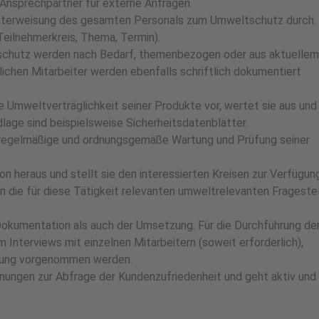
n Ansprechpartner für externe Anfragen.
 Unterweisung des gesamten Personals zum Umweltschutz durch.
Teilnehmerkreis, Thema, Termin).
chutz werden nach Bedarf, themenbezogen oder aus aktuellem
ichen Mitarbeiter werden ebenfalls schriftlich dokumentiert
 Umweltverträglichkeit seiner Produkte vor, wertet sie aus und
dlage sind beispielsweise Sicherheitsdatenblätter.
 regelmäßige und ordnungsgemäße Wartung und Prüfung seiner
 heraus und stellt sie den interessierten Kreisen zur Verfügung
n die für diese Tätigkeit relevanten umweltrelevanten Frageste
 Dokumentation als auch der Umsetzung. Für die Durchführung de
m Interviews mit einzelnen Mitarbeitern (soweit erforderlich),
hung vorgenommen werden.
ungen zur Abfrage der Kundenzufriedenheit und geht aktiv und