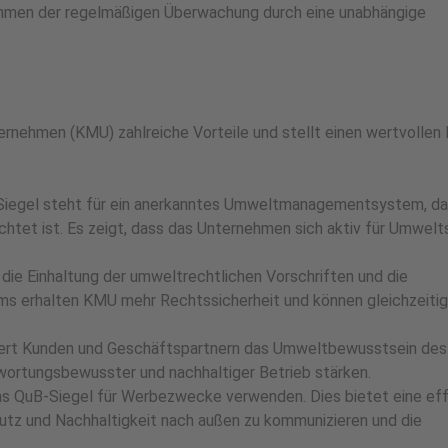
 Rahmen der regelmäßigen Überwachung durch eine unabhängige
ernehmen (KMU) zahlreiche Vorteile und stellt einen wertvollen 
egel steht für ein anerkanntes Umweltmanagementsystem, d
chtet ist. Es zeigt, dass das Unternehmen sich aktiv für Umwel
die Einhaltung der umweltrechtlichen Vorschriften und die
ms erhalten KMU mehr Rechtssicherheit und können gleichzeitig
siert Kunden und Geschäftspartnern das Umweltbewusstsein des
wortungsbewusster und nachhaltiger Betrieb stärken.
s QuB-Siegel für Werbezwecke verwenden. Dies bietet eine eff
tz und Nachhaltigkeit nach außen zu kommunizieren und die