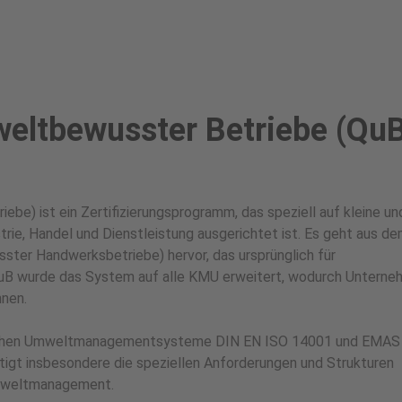
eltbewusster Betriebe (Qu
be) ist ein Zertifizierungsprogramm, das speziell auf kleine un
ie, Handel und Dienstleistung ausgerichtet ist. Es geht aus d
ter Handwerksbetriebe) hervor, das ursprünglich für
uB wurde das System auf alle KMU erweitert, wodurch Untern
nnen.
sischen Umweltmanagementsysteme DIN EN ISO 14001 und EMAS 
htigt insbesondere die speziellen Anforderungen und Strukturen
 Umweltmanagement.