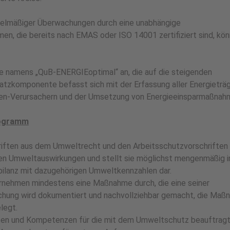
regelmäßiger Überwachungen durch eine unabhängige
hmen, die bereits nach EMAS oder ISO 14001 zertifiziert sind, kö
e namens „QuB-ENERGIEoptimal“ an, die auf die steigenden
atzkomponente befasst sich mit der Erfassung aller Energieträ
sten-Verursachern und der Umsetzung von Energieeinsparmaßnah
rogramm
iften aus dem Umweltrecht und den Arbeitsschutzvorschriften 
 Umweltauswirkungen und stellt sie möglichst mengenmäßig i
tbilanz mit dazugehörigen Umweltkennzahlen dar.
ternehmen mindestens eine Maßnahme durch, die eine seiner
ichung wird dokumentiert und nachvollziehbar gemacht, die Ma
legt.
iten und Kompetenzen für die mit dem Umweltschutz beauftrag