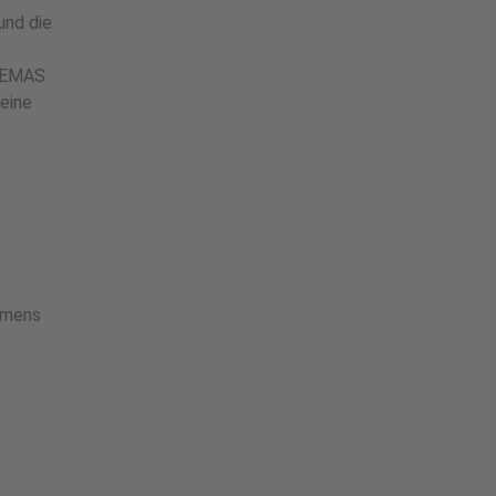
und die
e EMAS
eine
ehmens