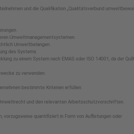
eilnehmen und die Qualifikation „Qualitätsverbund umweltbewu
erungen.
nderen Umweltmanagementsystemen.
chtlich Umweltbelangen.
hrung des Systems.
icklung zu einem System nach EMAS oder ISO 14001, da der QuB
ezwecke zu verwenden.
nehmen bestimmte Kriterien erfüllen:
 Umweltrecht und den relevanten Arbeitsschutzvorschriften.
orzugsweise quantifiziert in Form von Auflistungen oder