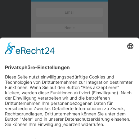
Kontaktieren Sie uns
WalBee
Bizzmade GmbH
Gießereistraße 29
83022 Rosenheim
Tel.:
+49 8031 282 09 50
Email:
team@walbee.de
Web:
www.walbee.de