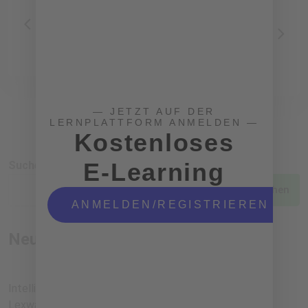
der
g und
Automobilbra
Engagement
nche
auf Globaler
Ebene
— JETZT AUF DER
LERNPLATTFORM ANMELDEN —
Kostenloses
E-Learning
Suchen
Suchen
ANMELDEN/REGISTRIEREN
Neueste Beiträge
Intelligente Buchhaltung und EÜR für Gründer – warum
Lexware ein perfekter Start ist