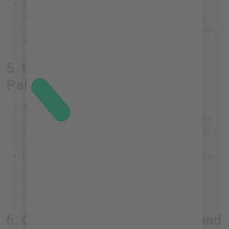
Recyclingpraktiken:
Die Förderung von
Recyclingprogrammen in Gesundheitseinrichtungen
verringert den Abfall und unterstützt eine nachhaltige
Kreislaufwirtschaft.
5.
Umweltbewusstsein in der
Patientenversorgung
Bewusster Medikamentenverbrauch:
Die
Sensibilisierung von Patienten für umweltfreundliche
Medikamentenentsorgung minimiert den Einfluss auf die
Umwelt.
Nachhaltige Ernährungsoptionen:
Die Einführung von
umweltfreundlichen und nachhaltigen
Ernährungsoptionen in Krankenhäusern fördert
umweltbewusstes Handeln.
6.
Gemeinschaftsbeteiligung und