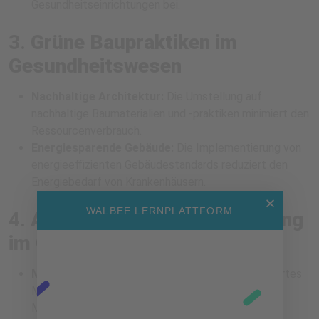
Gesundheitseinrichtungen bei.
3.
Grüne Baupraktiken im
Gesundheitswesen
Nachhaltige Architektur:
Die Umstellung auf
nachhaltige Baumaterialien und -praktiken minimiert den
Ressourcenverbrauch.
Energiesparende Gebäude:
Die Implementierung von
energieeffizienten Gebäudestandards reduziert den
Energiebedarf von Krankenhäusern.
WALBEE LERNPLATTFORM
4.
Abfallreduktion und Recycling
im Gesundheitswesen
Medizinisches Abfallmanagement:
Ein verbessertes
Management medizinischer Abfälle trägt zur
Minimierung von Umweltauswirkungen bei.