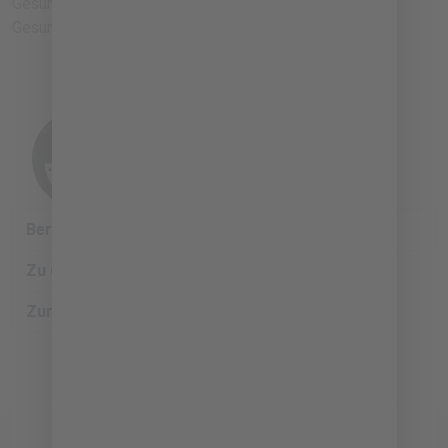
Gesundheitseinrichtungen zu Vorreitern einer grünen
Gesundheitsversorgung werden.
BIZZMADE
Beratungstermin vereinbaren
Zu den Events
Zur Lernplattform
Die Zukunft
Verantwortun