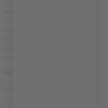
Februar 2024
Januar 2024
Dezember 2023
November 2023
Oktober 2023
September 2023
August 2023
Kategorien
Aktuelles
Allgemein
Best Practice Beispiele