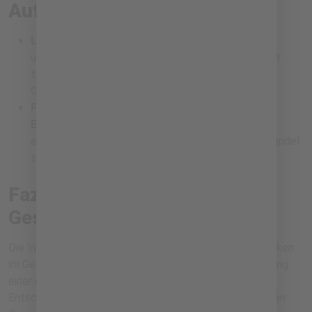
Aufklärung
Umweltbildungsprogramme:
Die Teilnahme an
umweltbezogenen Bildungsinitiativen in Gemeinden
trägt dazu bei, das Bewusstsein für nachhaltige
Gesundheitspraktiken zu stärken.
Partnerschaften mit erneuerbaren
Energieanbietern:
Die Zusammenarbeit mit
erneuerbaren Energieanbietern unterstützt den Wandel
zu nachhaltigen Energielösungen.
Fazit: Für eine nachhaltige
Gesundheitsversorgung
Die Integration erneuerbarer Energien und grüner Praktiken
im Gesundheitswesen ist entscheidend für die Schaffung
einer nachhaltigen Zukunft. Durch bewusste
Entscheidungen und gemeinsame Anstrengungen können