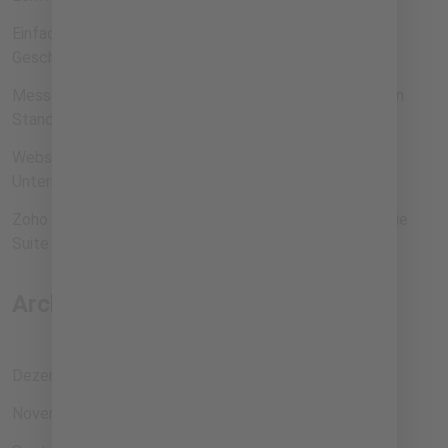
Einfach gründen, smart bezahlen – mit dem Holvi
Geschäftskonto
Messe in Planung? Hol dir die 60 % Förderung für deinen
Stand
Webseiten erstellen mit KI: Wie Lovable nachhaltigen
Unternehmen Zeit spart
Zoho One für Gründer: Schluss mit Tool-Chaos, rein in die
Suite
Archiv
Dezember 2025
November 2025