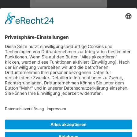
Kontaktieren Sie uns
WalBee
Bizzmade GmbH
Gießereistraße 29
83022 Rosenheim
Tel.:
+49 8031 282 09 50
Email:
team@walbee.de
Web:
www.walbee.de