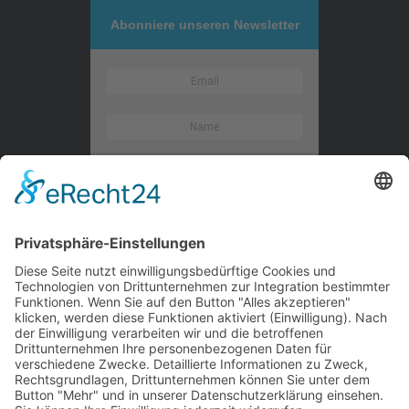
Abonniere unseren Newsletter
Kontaktieren Sie uns
WalBee
Bizzmade GmbH
Gießereistraße 29
83022 Rosenheim
Tel.:
+49 8031 282 09 50