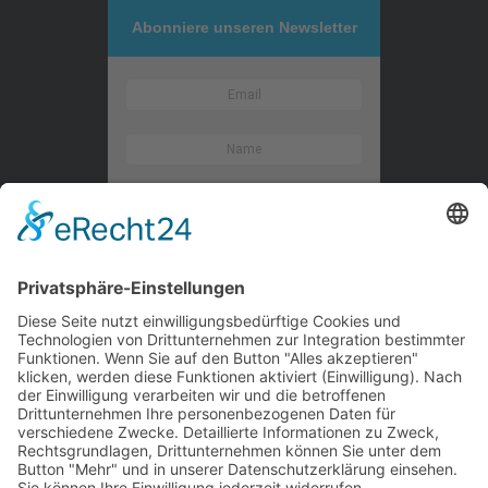
Abonniere unseren Newsletter
Kontaktieren Sie uns
WalBee
Bizzmade GmbH
Gießereistraße 29
83022 Rosenheim
Tel.:
+49 8031 282 09 50