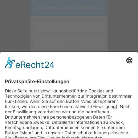
Abonniere unseren Newsletter
Kontaktieren Sie uns
WalBee
Bizzmade GmbH
Gießereistraße 29
83022 Rosenheim
Tel.:
+49 8031 282 09 50