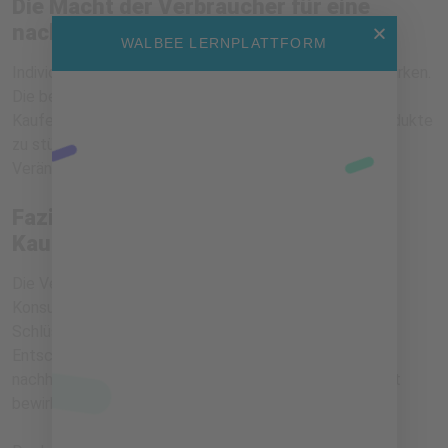
Die Macht der Verbraucher für eine
nachhaltige Zukunft
WALBEE LERNPLATTFORM
Individuelles Handeln kann globale Veränderungen bewirken.
Die bewusste Entscheidung der Verbraucher, ihre
Kaufentscheidungen auf ethische und nachhaltige Produkte
zu stützen, ist ein kraftvolles Werkzeug für positive
Veränderungen.
Fazit: Die Wirkung nachhaltiger
Kaufentscheidungen
Die Verbindung zwischen Reduktion, nachhaltigem
Konsumverhalten und ethischer Beschaffung ist der
Schlüssel zu einer besseren Welt. Durch bewusstere
Entscheidungen beim Einkauf können Verbraucher eine
nachhaltige und ethische Veränderung in der Wirtschaft
bewirken.