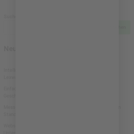
Suchen
Suchen
Neueste Beiträge
Intelligente Buchhaltung und EÜR für Gründer – warum
Lexware ein perfekter Start ist
Einfach gründen, smart bezahlen – mit dem Holvi
Geschäftskonto
Messe in Planung? Hol dir die 60 % Förderung für deinen
Stand
Webseiten erstellen mit KI: Wie Lovable nachhaltigen
Unternehmen Zeit spart