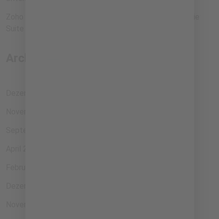
Zoho One für Gründer: Schluss mit Tool-Chaos, rein in die
Suite
Archiv
Dezember 2025
November 2025
September 2025
April 2025
Februar 2025
Dezember 2024
November 2024