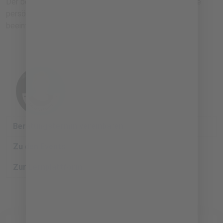
Der bewusste und nachhaltige Konsum ist nicht nur eine
persönliche Wahl, sondern ein Weg, die Welt positiv zu
beeinflussen.
BIZZMADE
Beratungstermin vereinbaren
Zu den Events
Zur Lernplattform