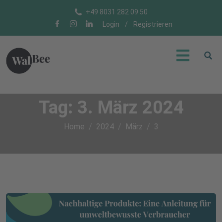
+49 8031 282 09 50
Login
/
Registrieren
Tag:
3. März 2024
Home
2024
März
3