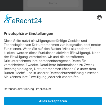
Kontaktieren Sie uns
WalBee
Bizzmade GmbH
Gießereistraße 29
83022 Rosenheim
Tel.:
+49 8031 282 09 50
Email:
team@walbee.de
Web:
www.walbee.de