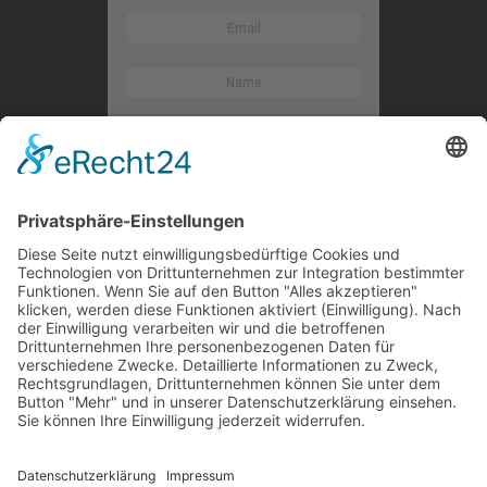
Kontaktieren Sie uns
WalBee
Bizzmade GmbH
Gießereistraße 29
83022 Rosenheim
Tel.:
+49 8031 282 09 50
Email:
team@walbee.de
Web:
www.walbee.de