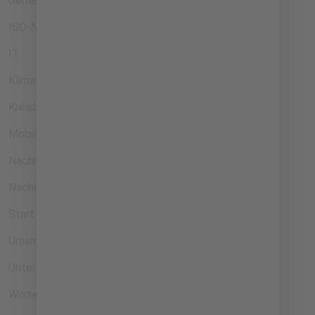
Gemeinwohl
ISO-Normen
IT
Klimaschutz
Kreislaufwirtschaft
Mobilität
Nachhaltige Innovationen
Nachhaltigkeit
Start-ups
Umweltschutz
Unternehmensführung
Wissen