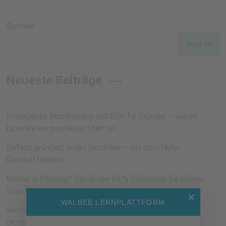
Suchen
Suchen
Neueste Beiträge
Intelligente Buchhaltung und EÜR für Gründer – warum
Lexware ein perfekter Start ist
Einfach gründen, smart bezahlen – mit dem Holvi
Geschäftskonto
Messe in Planung? Hol dir die 60 % Förderung für deinen
Stand
WALBEE LERNPLATTFORM
Webseiten erstellen mit KI: Wie Lovable nachhaltigen
Unternehmen Zeit spart