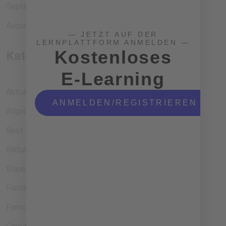
September 2023
August 2023
— JETZT AUF DER
LERNPLATTFORM ANMELDEN —
Kostenloses
Kategorien
E-Learning
Aktuelles
ANMELDEN/REGISTRIEREN
Allgemein
Best Practice Beispiele
Bildung
Blaue Wirtschaft
Förderprogramme
Forschung und Entwicklung