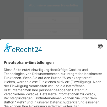
Abonniere unseren Newsletter
Kontaktieren Sie uns
WalBee
Bizzmade GmbH
Gießereistraße 29
83022 Rosenheim
Tel.:
+49 8031 282 09 50