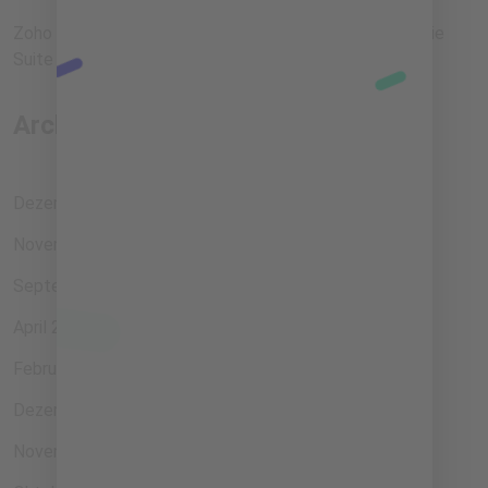
Zoho One für Gründer: Schluss mit Tool-Chaos, rein in die
Suite
Archiv
Dezember 2025
November 2025
September 2025
April 2025
Februar 2025
Dezember 2024
November 2024