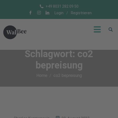
+49 8031 282 09 50
Login
/
Registrieren
Schlagwort:
co2
bepreisung
Home
co2 bepreisung