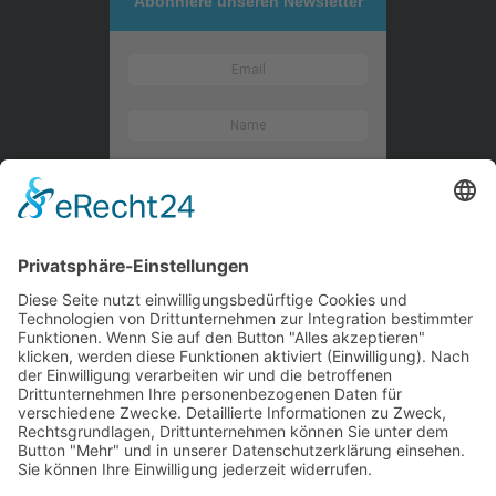
Abonniere unseren Newsletter
Kontaktieren Sie uns
WalBee
Bizzmade GmbH
Gießereistraße 29
83022 Rosenheim
Tel.:
+49 8031 282 09 50
Email:
team@walbee.de