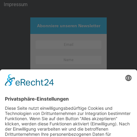
Impressum
Abonniere unseren Newsletter
Kontaktieren Sie uns
WalBee
Bizzmade GmbH
Gießereistraße 29