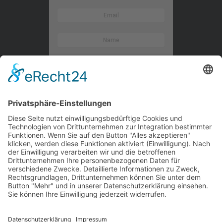
Kontaktieren Sie uns
WalBee
Bizzmade GmbH
Gießereistraße 29
83022 Rosenheim
Tel.:
+49 8031 282 09 50
Email:
team@walbee.de
Web:
www.walbee.de