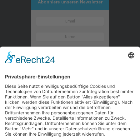
Abonniere unseren Newsletter
Kontaktieren Sie uns
WalBee
Bizzmade GmbH
Gießereistraße 29
83022 Rosenheim
Tel.:
+49 8031 282 09 50
Email:
team@walbee.de