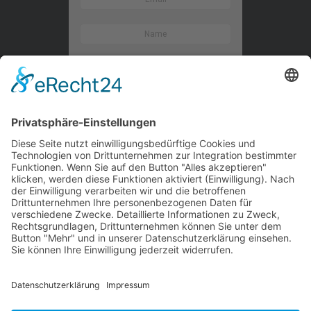
Kontaktieren Sie uns
WalBee
Bizzmade GmbH
Gießereistraße 29
83022 Rosenheim
Tel.:
+49 8031 282 09 50
Email:
team@walbee.de
Web:
www.walbee.de