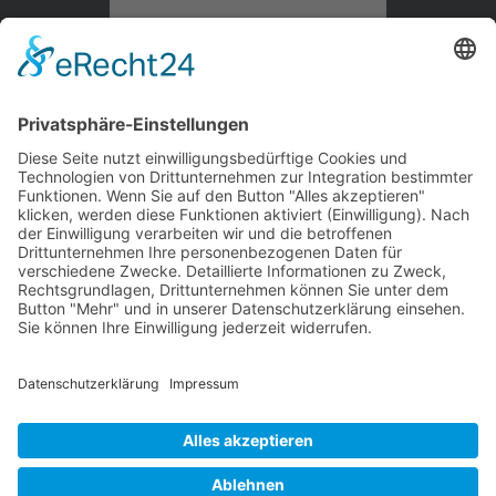
Kontaktieren Sie uns
WalBee
Bizzmade GmbH
Gießereistraße 29
83022 Rosenheim
Tel.:
+49 8031 282 09 50
Email:
team@walbee.de
Web:
www.walbee.de