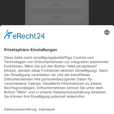
Kontaktieren Sie uns
WalBee
Bizzmade GmbH
Gießereistraße 29
83022 Rosenheim
Tel.:
+49 8031 282 09 50
Email:
team@walbee.de
Web:
www.walbee.de