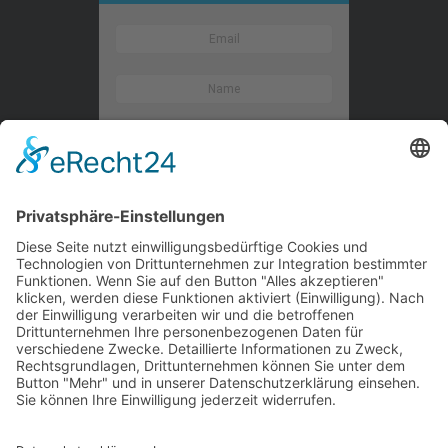
Kontaktieren Sie uns
WalBee
Bizzmade GmbH
Gießereistraße 29
83022 Rosenheim
Tel.:
+49 8031 282 09 50
Email:
team@walbee.de
Web:
www.walbee.de