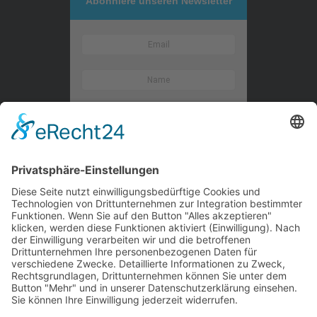
Abonniere unseren Newsletter
Kontaktieren Sie uns
WalBee
Bizzmade GmbH
Gießereistraße 29
83022 Rosenheim
Tel.:
+49 8031 282 09 50
Email:
team@walbee.de