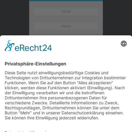
Kontaktieren Sie uns
WalBee
Bizzmade GmbH
Gießereistraße 29
83022 Rosenheim
Tel.:
+49 8031 282 09 50
Email:
team@walbee.de
Web:
www.walbee.de