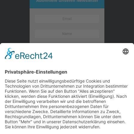
Abonniere unseren Newsletter
Kontaktieren Sie uns
WalBee
Bizzmade GmbH
Gießereistraße 29
83022 Rosenheim
Tel.:
+49 8031 282 09 50
Email:
team@walbee.de