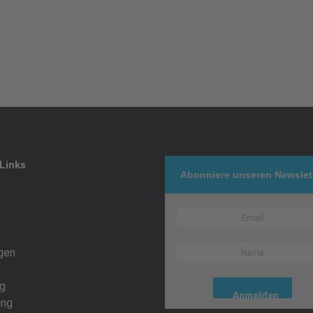
Links
Abonniere unseren Newslet
gen
g
ing