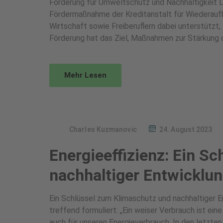
Förderung für Umweltschutz und Nachhaltigkei
Fördermaßnahme der Kreditanstalt für Wiederauf
Wirtschaft sowie Freiberuflern dabei unterstützt
Förderung hat das Ziel, Maßnahmen zur Stärkung d
Mehr Lesen
Charles Kuzmanovic
24. August 2023
Energieeffizienz: Ein S
nachhaltiger Entwicklu
Ein Schlüssel zum Klimaschutz und nachhaltiger En
treffend formuliert: „Ein weiser Verbrauch ist ein
auch für unseren Energieverbrauch. In den letzten 