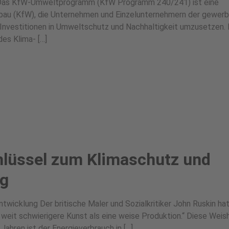
t Das KfW-Umweltprogramm (KfW Programm 240/241) ist eine
bau (KfW), die Unternehmen und Einzelunternehmern der gewerb
, Investitionen in Umweltschutz und Nachhaltigkeit umzusetzen. 
es Klima- […]
chlüssel zum Klimaschutz und
ng
twicklung Der britische Maler und Sozialkritiker John Ruskin ha
e weit schwierigere Kunst als eine weise Produktion.“ Diese Weish
Jahren ist der Energieverbrauch in […]