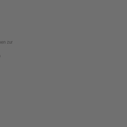
en zur
n