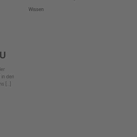
Wissen
MU
der
 in den
s […]