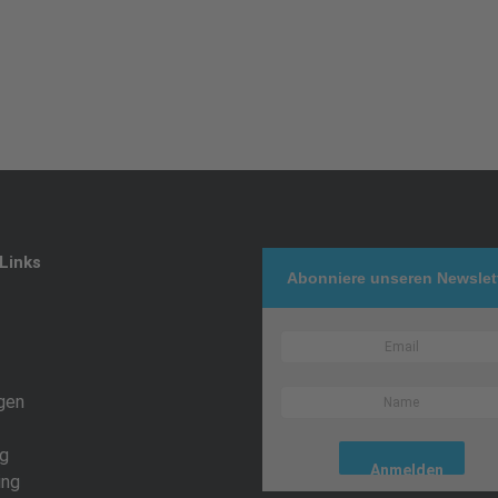
Links
Abonniere unseren Newslet
gen
g
ing