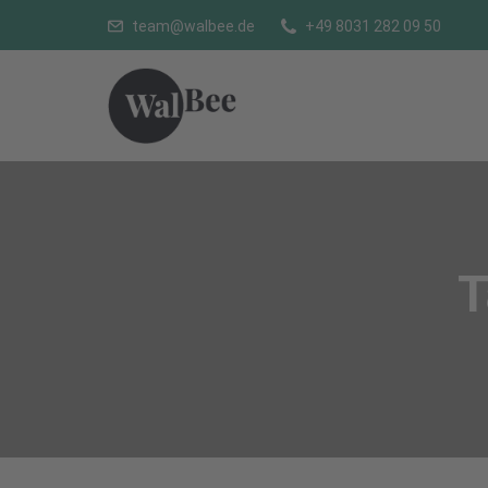
team@walbee.de
+49 8031 282 09 50
T