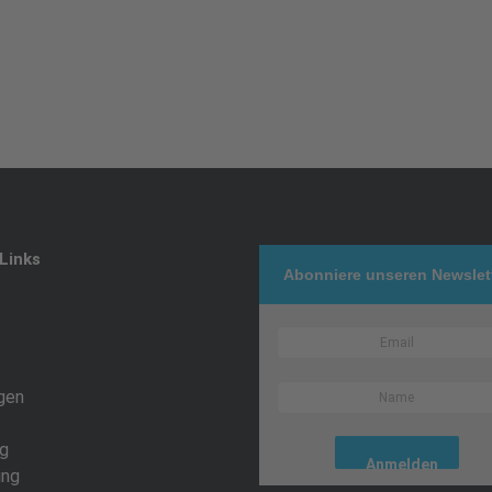
Links
Abonniere unseren Newslet
gen
g
ing