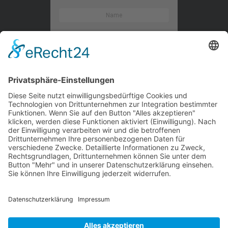
Kontaktieren Sie uns
WalBee
Bizzmade GmbH
Gießereistraße 29
83022 Rosenheim
Tel.:
+49 8031 282 09 50
Email:
team@walbee.de
Web:
www.walbee.de