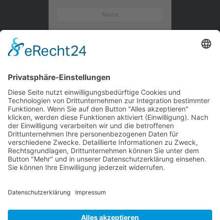
Kontaktieren Sie uns
WalBee
Bizzmade GmbH
Gießereistraße 29
83022 Rosenheim
Tel.:
+49 8031 282 09 50
Email:
team@walbee.de
Web:
www.walbee.de