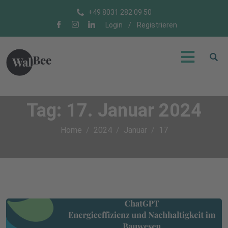
+49 8031 282 09 50
Login
/
Registrieren
Tag:
17. Januar 2024
Home
2024
Januar
17