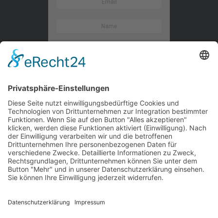
Kontaktieren Sie uns
WalBee
Bizzmade GmbH
Gießereistraße 29
83022 Rosenheim
Tel.:
+49 8031 282 09 50
Email:
team@walbee.de
Web:
www.walbee.de