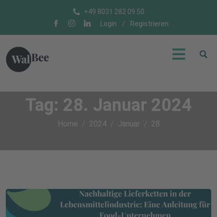
+49 8031 282 09 50
Login
/
Registrieren
Tag:
28. Januar 2024
Home
2024
Januar
28