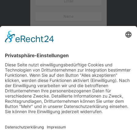
Kontaktieren Sie uns
WalBee
Bizzmade GmbH
Gießereistraße 29
83022 Rosenheim
Tel.:
+49 8031 282 09 50
Email:
team@walbee.de
Web:
www.walbee.de