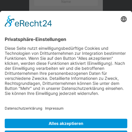
Kontaktieren Sie uns
WalBee
Bizzmade GmbH
Gießereistraße 29
83022 Rosenheim
Tel.:
+49 8031 282 09 50
Email:
team@walbee.de
Web:
www.walbee.de