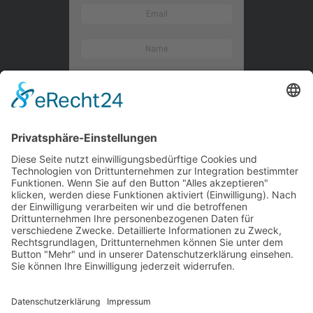
Kontaktieren Sie uns
WalBee
Bizzmade GmbH
Gießereistraße 29
83022 Rosenheim
Tel.:
+49 8031 282 09 50
Email:
team@walbee.de
Web:
www.walbee.de