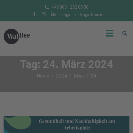
+49 8031 282 09 50
Login
/
Registrieren
Tag:
24. März 2024
Home
2024
März
24