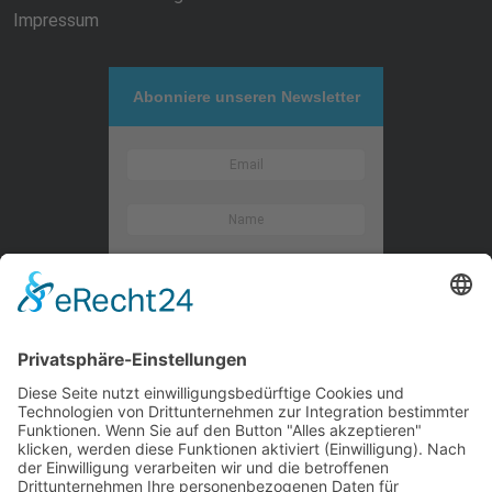
Impressum
Abonniere unseren Newsletter
Kontaktieren Sie uns
WalBee
Bizzmade GmbH
Gießereistraße 29