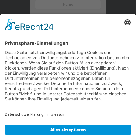
Kontaktieren Sie uns
WalBee
Bizzmade GmbH
Gießereistraße 29
83022 Rosenheim
Tel.:
+49 8031 282 09 50
Email:
team@walbee.de
Web:
www.walbee.de