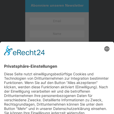
Abonniere unseren Newsletter
Kontaktieren Sie uns
WalBee
Bizzmade GmbH
Gießereistraße 29
83022 Rosenheim
Tel.:
+49 8031 282 09 50